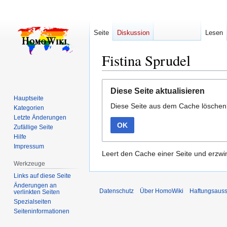
Seite
Diskussion
Lesen
Fistina Sprudel
Zur
Zur
Diese Seite aktualisieren
Navigation
Suche
Hauptseite
Diese Seite aus dem Cache lösche
springen
springen
Kategorien
Letzte Änderungen
OK
Zufällige Seite
Hilfe
Impressum
Leert den Cache einer Seite und erzwin
Werkzeuge
Links auf diese Seite
Änderungen an
Datenschutz
Über HomoWiki
Haftungsauss
verlinkten Seiten
Spezialseiten
Seiten­­informationen