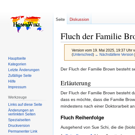
Seite
Diskussion
Fluch der Familie B
Version vom 19. Mai 2025, 19:37 Uhr 
(
Unterschied
)
← Nächstältere Version
Hauptseite
Kategorien
Zur
Zur
Der Fluch der Familie Brown besteht s
Letzte Änderungen
Navigation
Suche
Zufällige Seite
Erläuterung
Hilfe
springen
springen
Impressum
Der Fluch der Familie Brown besteht da
Werkzeuge
dass es möchte, dass die Familie Brow
Links auf diese Seite
mindestens nach einer Doktorarbeit a
Änderungen an
verlinkten Seiten
Fluch Reihenfolge
Spezialseiten
Druckversion
Ausgehend von Sue Schi, die die (biolog
Permanenter Link