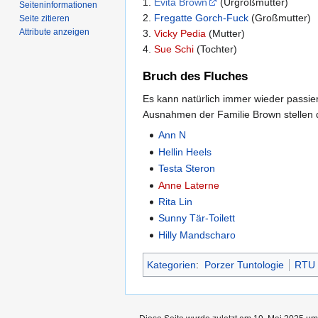
1.
Evita Brown
(Urgroßmutter)
Seiten­­informationen
2.
Fregatte Gorch-Fuck
(Großmutter)
Seite zitieren
Attribute anzeigen
3.
Vicky Pedia
(Mutter)
4.
Sue Schi
(Tochter)
Bruch des Fluches
Es kann natürlich immer wieder passie
Ausnahmen der Familie Brown stellen 
Ann N
Hellin Heels
Testa Steron
Anne Laterne
Rita Lin
Sunny Tär-Toilett
Hilly Mandscharo
Kategorien
:
Porzer Tuntologie
RTU 