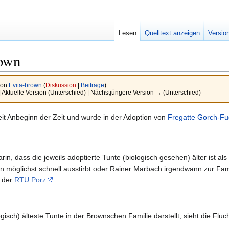
Lesen
Quelltext anzeigen
Versio
rown
von
Evita-brown
(
Diskussion
|
Beiträge
)
| Aktuelle Version (Unterschied) | Nächstjüngere Version → (Unterschied)
eit Anbeginn der Zeit und wurde in der Adoption von
Fregatte Gorch-Fu
rin, dass die jeweils adoptierte Tunte (biologisch gesehen) älter ist 
n möglichst schnell ausstirbt oder Rainer Marbach irgendwann zur Fami
n der
RTU Porz
isch) älteste Tunte in der Brownschen Familie darstellt, sieht die Fluch