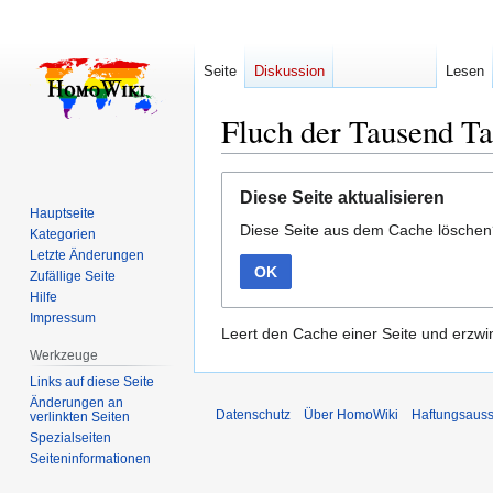
Seite
Diskussion
Lesen
Fluch der Tausend Ta
Zur
Zur
Diese Seite aktualisieren
Navigation
Suche
Hauptseite
Diese Seite aus dem Cache lösche
springen
springen
Kategorien
Letzte Änderungen
OK
Zufällige Seite
Hilfe
Impressum
Leert den Cache einer Seite und erzwin
Werkzeuge
Links auf diese Seite
Änderungen an
Datenschutz
Über HomoWiki
Haftungsauss
verlinkten Seiten
Spezialseiten
Seiten­­informationen