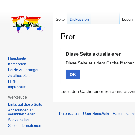
Seite
Diskussion
Lesen
Frot
Zur
Zur
Diese Seite aktualisieren
Navigation
Suche
Hauptseite
Diese Seite aus dem Cache lösche
springen
springen
Kategorien
Letzte Änderungen
OK
Zufällige Seite
Hilfe
Impressum
Leert den Cache einer Seite und erzwin
Werkzeuge
Links auf diese Seite
Änderungen an
Datenschutz
Über HomoWiki
Haftungsauss
verlinkten Seiten
Spezialseiten
Seiten­­informationen