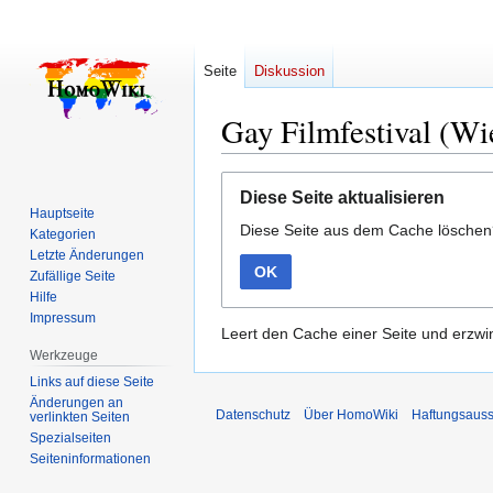
Seite
Diskussion
Gay Filmfestival (Wi
Zur
Zur
Diese Seite aktualisieren
Navigation
Suche
Hauptseite
Diese Seite aus dem Cache lösche
springen
springen
Kategorien
Letzte Änderungen
OK
Zufällige Seite
Hilfe
Impressum
Leert den Cache einer Seite und erzwin
Werkzeuge
Links auf diese Seite
Änderungen an
Datenschutz
Über HomoWiki
Haftungsauss
verlinkten Seiten
Spezialseiten
Seiten­­informationen