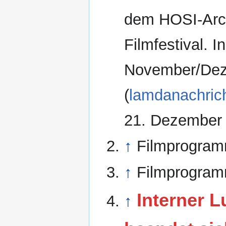
dem HOSI-Arch
Filmfestival. I
November/Dez
(
lamdanachrich
21. Dezember
↑
Filmprogra
↑
Filmprogram
Interner L
↑