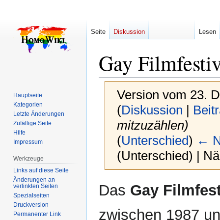
Seite
Diskussion
Lesen
Gay Filmfesti
Version vom 23. 
Hauptseite
Kategorien
(
Diskussion
|
Beit
Letzte Änderungen
mitzuzählen)
Zufällige Seite
Hilfe
(
Unterschied
)
← N
Impressum
(Unterschied) | N
Werkzeuge
Links auf diese Seite
Änderungen an
Zur
Zur
Das
Gay Filmfest
verlinkten Seiten
Navigation
Suche
Spezialseiten
springen
springen
Druckversion
zwischen 1987 un
Permanenter Link