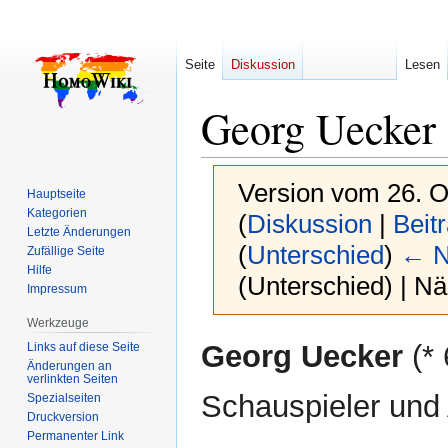
Seite
Diskussion
Lesen
Georg Uecker
Version vom 26. O
Hauptseite
Kategorien
(
Diskussion
|
Beit
Letzte Änderungen
(
Unterschied
)
← N
Zufällige Seite
Hilfe
(Unterschied) | N
Impressum
Werkzeuge
Zur
Zur
Georg Uecker
(*
Links auf diese Seite
Navigation
Suche
Änderungen an
verlinkten Seiten
springen
springen
Schauspieler und 
Spezialseiten
Druckversion
Permanenter Link