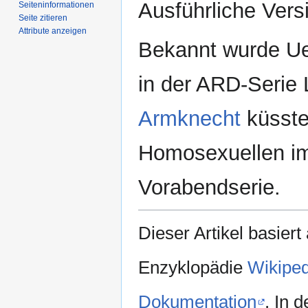
Ausführliche Vers
Seiten­­informationen
Seite zitieren
Attribute anzeigen
Bekannt wurde Uec
in der ARD-Serie 
Armknecht
küsste
Homosexuellen im
Vorabendserie.
Dieser Artikel basiert
Enzyklopädie
Wikiped
Dokumentation
. In 