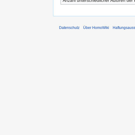
Anzahl unterschiedlicher Autoren der 
Datenschutz
Über HomoWiki
Haftungsauss