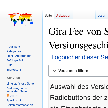
Seite
Diskussion
Lesen
Gira Fee von 
Versionsgesch
Hauptseite
Kategorien
Logbücher dieser Se
Letzte Änderungen
Zufällige Seite
Hilfe
Zur
Zur
Impressum
Versionen filtern
Navigation
Suche
springen
springen
Werkzeuge
Links auf diese Seite
Auswahl des Versio
Änderungen an
verlinkten Seiten
Radiobuttons der 
Atom
Spezialseiten
Seiten­­informationen