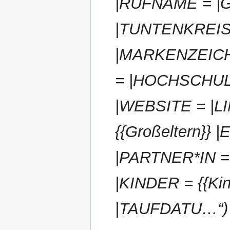
|RUFNAME = |
|TUNTENKREIS
|MARKENZEICH
= |HOCHSCHUL
|WEBSITE = |L
{{Großeltern}}
|PARTNER*IN =
|KINDER = {{Ki
|TAUFDATU…“