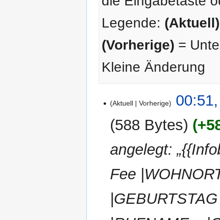
die Eingabetaste o
Legende:
(Aktuell)
(Vorherige)
= Unter
Kleine Änderung
4.
00:51,
Aktuell
Vorherige
November
2025
588 Bytes
+5
angelegt: „{{In
Fee |WOHNORT
|GEBURTSTAG 