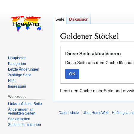
Seite
Diskussion
Goldener Stöckel
Zur
Zur
Diese Seite aktualisieren
Navigation
Suche
Hauptseite
Diese Seite aus dem Cache lösche
springen
springen
Kategorien
Letzte Änderungen
OK
Zufällige Seite
Hilfe
Impressum
Leert den Cache einer Seite und erzwin
Werkzeuge
Links auf diese Seite
Änderungen an
Datenschutz
Über HomoWiki
Haftungsauss
verlinkten Seiten
Spezialseiten
Seiten­­informationen