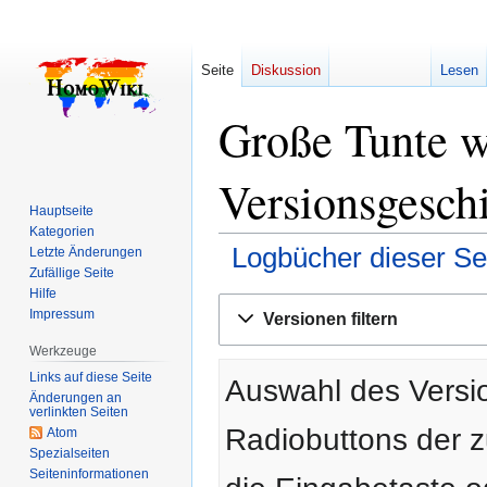
Seite
Diskussion
Lesen
Große Tunte w
Versionsgesch
Hauptseite
Kategorien
Logbücher dieser Se
Letzte Änderungen
Zufällige Seite
Hilfe
Zur
Zur
Impressum
Versionen filtern
Navigation
Suche
springen
springen
Werkzeuge
Links auf diese Seite
Auswahl des Versio
Änderungen an
verlinkten Seiten
Radiobuttons der 
Atom
Spezialseiten
Seiten­­informationen