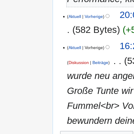
e
a
10.
20:
r
Aktuell
Vorherige
Januar
b
2011
582 Bytes
+
e
i
t
16:
Aktuell
Vorherige
u
n
‎
5
g
Diskussion
Beiträge
s
wurde neu angel
z
u
Große Tunte wir
s
a
m
Fummel<br> Vor 
m
e
bewundern dei
n
f