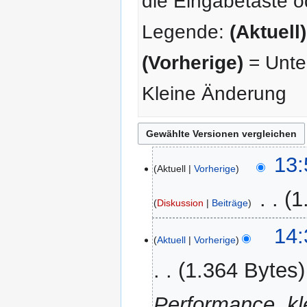
die Eingabetaste o
Legende:
(Aktuell)
(Vorherige)
= Unter
Kleine Änderung
25.
13:
Aktuell
Vorherige
Oktober
2012
‎
1
Diskussion
Beiträge
K
21.
14:
e
Aktuell
Vorherige
Mai
i
2012
1.364 Bytes
n
e
Performance, kl
B