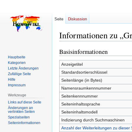
Seite
Diskussion
Informationen zu „Gr
Basisinformationen
Zur
Zur
Navigation
Suche
Hauptseite
Kategorien
springen
springen
Anzeigetitel
Letzte Änderungen
Standardsortierschlüssel
Zufällige Seite
Hilfe
Seitenlänge (in Bytes)
Impressum
Namensraumkennnummer
Werkzeuge
Seitenkennnummer
Links auf diese Seite
Seiteninhaltssprache
Änderungen an
verlinkten Seiten
Seiteninhaltsmodell
Spezialseiten
Indizierung durch Suchmaschinen
Seiten­­informationen
Anzahl der Weiterleitungen zu dieser 