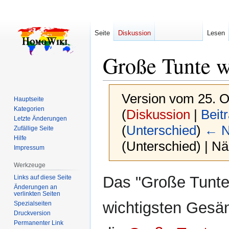
Seite
Diskussion
Lesen
Große Tunte w
Version vom 25. O
Hauptseite
Kategorien
(
Diskussion
|
Beit
Letzte Änderungen
(
Unterschied
)
← N
Zufällige Seite
Hilfe
(Unterschied) | N
Impressum
Werkzeuge
Zur
Zur
Das "Große Tunte w
Links auf diese Seite
Navigation
Suche
Änderungen an
verlinkten Seiten
springen
springen
wichtigsten Gesä
Spezialseiten
Druckversion
Permanenter Link