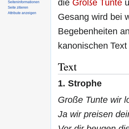
die
Große Tunte
u
Seiten­­informationen
Seite zitieren
Attribute anzeigen
Gesang wird bei w
Begebenheiten an
kanonischen Text 
Text
1. Strophe
Große Tunte wir l
Ja wir preisen d
Vor dir beugen di