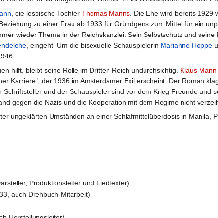
Mann
, die lesbische Tochter
Thomas Manns
. Die Ehe wird bereits 1929 
 Beziehung zu einer Frau ab 1933 für Gründgens zum Mittel für ein unp
er wieder Thema in der Reichskanzlei. Sein Selbstschutz und seine L
endelehe
, eingeht. Um die bisexuelle Schauspielerin
Marianne Hoppe
u
1946.
 hilft, bleibt seine Rolle im Dritten Reich undurchsichtig.
Klaus Mann
r Karriere", der 1936 im Amsterdamer Exil erscheint. Der Roman klagt 
Der Schriftsteller und der Schauspieler sind vor dem Krieg Freunde un
d gegen die Nazis und die Kooperation mit dem Regime nicht verzei
er ungeklärten Umständen an einer Schlafmittelüberdosis in Manila, Ph
rsteller, Produktionsleiter und Liedtexter)
33, auch Drehbuch-Mitarbeit)
h Herstellungsleiter)