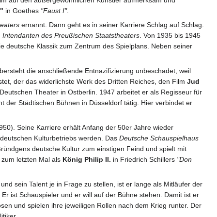
"
in Goethes
"Faust I"
.
heaters
ernannt. Dann geht es in seiner Karriere Schlag auf Schlag.
m
Intendanten des Preußischen Staatstheaters
. Von 1935 bis 1945
e deutsche Klassik zum Zentrum des Spielplans. Neben seiner
bersteht die anschließende Entnazifizierung unbeschadet, weil
stet, der das widerlichste Werk des Dritten Reiches, den Film
Jud
 Deutschen Theater in Ostberlin. 1947 arbeitet er als Regisseur für
t der Städtischen Bühnen in Düsseldorf tätig. Hier verbindet er
50). Seine Karriere erhält Anfang der 50er Jahre wieder
 deutschen Kulturbetriebs werden. Das
Deutsche Schauspielhaus
ründgens deutsche Kultur zum einstigen Feind und spielt mit
er zum letzten Mal als
König Philip II.
in Friedrich Schillers
"Don
 sein Talent je in Frage zu stellen, ist er lange als Mitläufer der
r ist Schauspieler und er will auf der Bühne stehen. Damit ist er
sen und spielen ihre jeweiligen Rollen nach dem Krieg runter. Der
tiker.