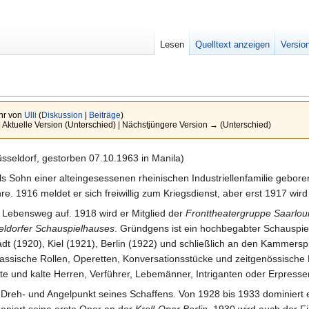
Lesen
Quelltext anzeigen
Versio
hr von
Ulli
(
Diskussion
|
Beiträge
)
| Aktuelle Version (Unterschied) | Nächstjüngere Version → (Unterschied)
sseldorf, gestorben 07.10.1963 in Manila)
ls Sohn einer alteingesessenen rheinischen Industriellenfamilie gebo
. 1916 meldet er sich freiwillig zum Kriegsdienst, aber erst 1917 wird
n Lebensweg auf. 1918 wird er Mitglied der
Fronttheatergruppe Saarlou
eldorfer Schauspielhauses
. Gründgens ist ein hochbegabter Schauspiel
t (1920), Kiel (1921), Berlin (1922) und schließlich an den Kammers
lassische Rollen, Operetten, Konversationsstücke und zeitgenössische 
erte und kalte Herren, Verführer, Lebemänner, Intriganten oder Erpresser
er Dreh- und Angelpunkt seines Schaffens. Von 1928 bis 1933 dominiert
zeniert seine erste Oper an der
Kroll-Oper Berlin
. 1930 wird auch der 