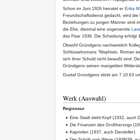
Schon im Juni 1926 heiratet er
Erika 
Freundschaftsdienst gedacht, wird die
Beziehungen zu jungen Männer sind imm
die Ehe, diesmal eine sogenannte
Lav
das Paar 1936. Die Scheidung erfolgt 
Obwohl Gründgens nachweislich Kollegen
Schlüsselromans "Mephisto. Roman eine
sich ihrer Schuld nicht bewußt sind. 
Gründgens seinen mangelden Widerstan
Gustaf Gründgens stirbt am 7.10.63 unt
Werk (Auswahl)
Regisseur
Eine Stadt steht Kopf (1932, auch Da
Die Finanzen des Großherzogs (19
Kapriolen (1937, auch Darsteller)
Der Schritt vom Wege (1938/39, auc