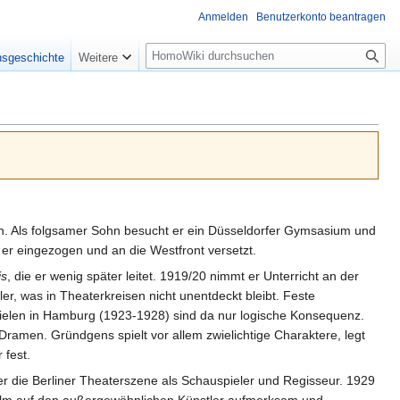
Anmelden
Benutzerkonto beantragen
Suche
nsgeschichte
Weitere
ren. Als folgsamer Sohn besucht er ein Düsseldorfer Gymsasium und
 er eingezogen und an die Westfront versetzt.
is
, die er wenig später leitet. 1919/20 nimmt er Unterricht an der
er, was in Theaterkreisen nicht unentdeckt bleibt. Feste
pielen in Hamburg (1923-1928) sind da nur logische Konsequenz.
Dramen. Gründgens spielt vor allem zwielichtige Charaktere, legt
 fest.
 er die Berliner Theaterszene als Schauspieler und Regisseur. 1929
Film auf den außergewöhnlichen Künstler aufmerksam und