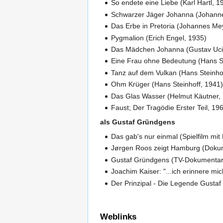
So endete eine Liebe (Karl Hartl, 1
Schwarzer Jäger Johanna (Johann
Das Erbe in Pretoria (Johannes Me
Pygmalion (Erich Engel, 1935)
Das Mädchen Johanna (Gustav Uci
Eine Frau ohne Bedeutung (Hans St
Tanz auf dem Vulkan (Hans Steinho
Ohm Krüger (Hans Steinhoff, 1941
Das Glas Wasser (Helmut Käutner,
Faust; Der Tragödie Erster Teil, 19
als Gustaf Gründgens
Das gab's nur einmal (Spielfilm mi
Jørgen Roos zeigt Hamburg (Dokum
Gustaf Gründgens (TV-Dokumentarf
Joachim Kaiser: "...ich erinnere m
Der Prinzipal - Die Legende Gusta
Weblinks