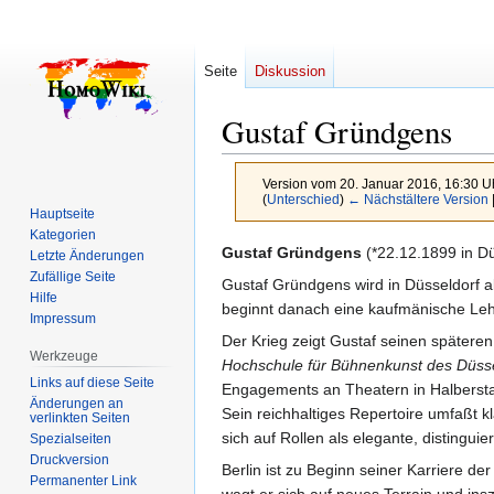
Seite
Diskussion
Gustaf Gründgens
Version vom 20. Januar 2016, 16:30 U
(
Unterschied
)
← Nächstältere Version
Hauptseite
Kategorien
Zur
Zur
Gustaf Gründgens
(*22.12.1899 in Dü
Letzte Änderungen
Navigation
Suche
Zufällige Seite
Gustaf Gründgens wird in Düsseldorf a
Hilfe
springen
springen
beginnt danach eine kaufmänische Lehre
Impressum
Der Krieg zeigt Gustaf seinen spätere
Werkzeuge
Hochschule für Bühnenkunst des Düss
Links auf diese Seite
Engagements an Theatern in Halberstad
Änderungen an
Sein reichhaltiges Repertoire umfaßt k
verlinkten Seiten
sich auf Rollen als elegante, distingui
Spezialseiten
Druckversion
Berlin ist zu Beginn seiner Karriere d
Permanenter Link
wagt er sich auf neues Terrain und ins