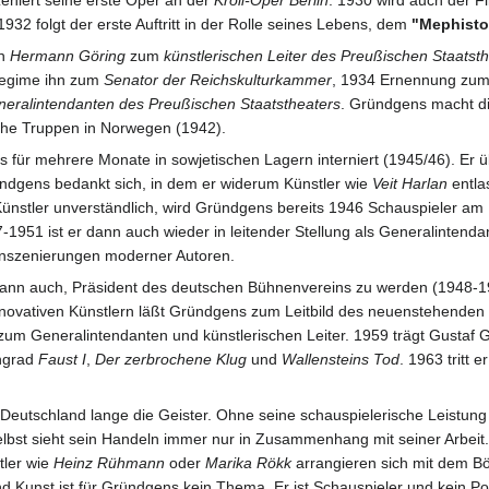
932 folgt der erste Auftritt in der Rolle seines Lebens, dem
"Mephisto
ch
Hermann Göring
zum
künstlerischen Leiter des Preußischen Staatst
Regime ihn zum
Senator der Reichskulturkammer
, 1934 Ernennung zu
eralintendanten des Preußischen Staatstheaters
. Gründgens macht di
sche Truppen in Norwegen (1942).
für mehrere Monate in sowjetischen Lagern interniert (1945/46). Er ü
ündgens bedankt sich, in dem er widerum Künstler wie
Veit Harlan
entla
te Künstler unverständlich, wird Gründgens bereits 1946 Schauspieler am
-1951 ist er dann auch wieder in leitender Stellung als Generalintendan
Inszenierungen moderner Autoren.
m dann auch, Präsident des deutschen Bühnenvereins zu werden (1948-19
novativen Künstlern läßt Gründgens zum Leitbild des neuenstehenden
m Generalintendanten und künstlerischen Leiter. 1959 trägt Gustaf G
ngrad
Faust I
,
Der zerbrochene Klug
und
Wallensteins Tod
. 1963 tritt 
utschland lange die Geister. Ohne seine schauspielerische Leistung und
elbst sieht sein Handeln immer nur in Zusammenhang mit seiner Arbeit. E
tler wie
Heinz Rühmann
oder
Marika Rökk
arrangieren sich mit dem Bö
Kunst ist für Gründgens kein Thema. Er ist Schauspieler und kein Poli