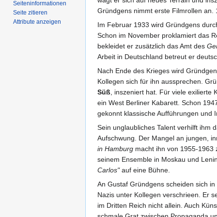
Seiten­­informationen
Gründgens nimmt erste Filmrollen an. 1
Seite zitieren
Attribute anzeigen
Im Februar 1933 wird Gründgens dur
Schon im November proklamiert das 
bekleidet er zusätzlich das Amt des
Gen
Arbeit in Deutschland betreut er deut
Nach Ende des Krieges wird Gründgens 
Kollegen sich für ihn aussprechen. Gr
Süß
, inszeniert hat. Für viele exilier
ein West Berliner Kabarett. Schon 1947
gekonnt klassische Aufführungen und 
Sein unglaubliches Talent verhilft ih
Aufschwung. Der Mangel an jungen, in
in Hamburg
macht ihn von 1955-1963 zu
seinem Ensemble in Moskau und Leni
Carlos"
auf eine Bühne.
An Gustaf Gründgens scheiden sich in De
Nazis unter Kollegen verschrieen. Er s
im Dritten Reich nicht allein. Auch Küns
schmale Grat zwischen Propaganda und 