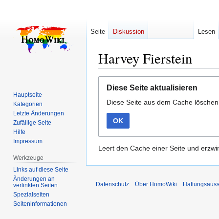
Seite
Diskussion
Lesen
Harvey Fierstein
Zur
Zur
Diese Seite aktualisieren
Navigation
Suche
Hauptseite
Diese Seite aus dem Cache lösche
springen
springen
Kategorien
Letzte Änderungen
OK
Zufällige Seite
Hilfe
Impressum
Leert den Cache einer Seite und erzwin
Werkzeuge
Links auf diese Seite
Änderungen an
Datenschutz
Über HomoWiki
Haftungsauss
verlinkten Seiten
Spezialseiten
Seiten­­informationen