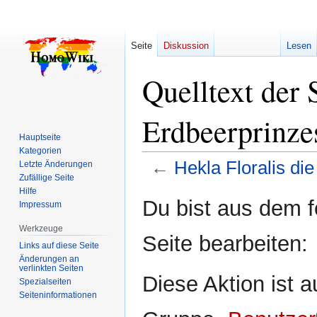
Seite
Diskussion
Lesen
Quelltext der 
Erdbeerprinze
Hauptseite
Kategorien
←
Hekla Floralis d
Letzte Änderungen
Zufällige Seite
Hilfe
Zur
Zur
Du bist aus dem f
Impressum
Navigation
Suche
springen
springen
Werkzeuge
Seite bearbeiten:
Links auf diese Seite
Änderungen an
verlinkten Seiten
Diese Aktion ist a
Spezialseiten
Seiten­­informationen