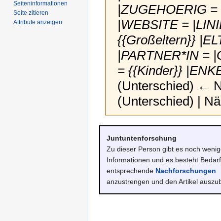
Seiten­­informationen
|ZUGEHOERIG = 
Seite zitieren
|WEBSITE = |LIN
Attribute anzeigen
{{Großeltern}} |
|PARTNER*IN = |
= {{Kinder}} |ENK
(Unterschied) ← Nä
(Unterschied) | N
Zur
Zur
Juntuntenforschung
Navigation
Suche
Zu dieser Person gibt es noch weni
springen
springen
Informationen und es besteht Bedarf
entsprechende
Nachforschungen
anzustrengen und den Artikel auszu