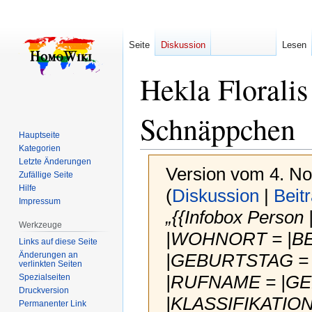
Seite
Diskussion
Lesen
Hekla Floralis
Schnäppchen
Hauptseite
Kategorien
Letzte Änderungen
Version vom 4. N
Zufällige Seite
Hilfe
(
Diskussion
|
Beit
Impressum
„{{Infobox Person
Werkzeuge
|WOHNORT = |BE
Links auf diese Seite
Änderungen an
|GEBURTSTAG =
verlinkten Seiten
|RUFNAME = |GE
Spezialseiten
Druckversion
|KLASSIFIKATIO
Permanenter Link