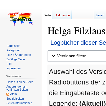
Seite
Diskussion
Lesen
Helga Filzlaus
Logbücher dieser Se
Hauptseite
Kategorien
Zur
Zur
Letzte Änderungen
Versionen filtern
Navigation
Suche
Zufällige Seite
springen
springen
Hilfe
Impressum
Auswahl des Versio
Werkzeuge
Radiobuttons der 
Links auf diese Seite
Änderungen an
verlinkten Seiten
die Eingabetaste o
Atom
Spezialseiten
Legende:
(Aktuell)
Seiten­­informationen