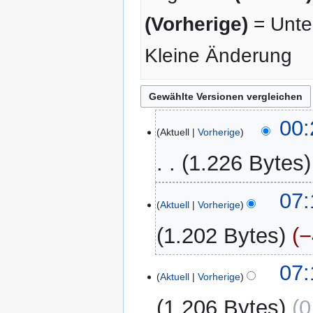
(Vorherige)
= Unter
Kleine Änderung
10.
00:
Aktuell
Vorherige
Oktober
2014
1.226 Bytes
K
28.
07:
e
Aktuell
Vorherige
Mai
i
2014
1.202 Bytes
−
n
e
K
B
07:
e
Aktuell
Vorherige
e
i
a
1.206 Bytes
0
n
r