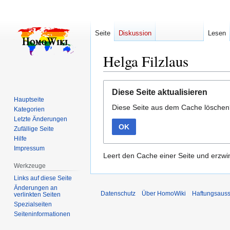
Seite
Diskussion
Lesen
Helga Filzlaus
Zur
Zur
Diese Seite aktualisieren
Navigation
Suche
Hauptseite
Diese Seite aus dem Cache lösche
springen
springen
Kategorien
Letzte Änderungen
OK
Zufällige Seite
Hilfe
Impressum
Leert den Cache einer Seite und erzwin
Werkzeuge
Links auf diese Seite
Änderungen an
Datenschutz
Über HomoWiki
Haftungsauss
verlinkten Seiten
Spezialseiten
Seiten­­informationen