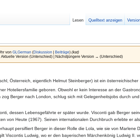
Lesen
Quelltext anzeigen
Versio
Uhr von
GLGerman
(
Diskussion
|
Beiträge
)
(kat)
| Aktuelle Version (Unterschied) | Nächstjüngere Version → (Unterschied)
chl, Österreich, eigentlich Helmut Steinberger) ist ein österreichischer
r Hoteliersfamilie geboren. Obwohl er kein Interesse an der Gastronomi
n zog Berger nach London, schlug sich mit Gelegenheitsjobs durch und 
onti, dessen Lebensgefährte er später wurde. Visconti gab Berger sein
xen von Heute (1967). Seinen internationalen Durchbruch erlebte er al
aupt persifliert Berger in dieser Rolle die Lola, wie sie von Marlene D
ilt Viscontis Ludwig, wo er den bayerischen Märchenkönig Ludwig II.