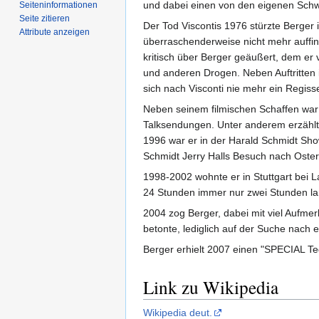
und dabei einen von den eigenen Schwä
Seiten­­informationen
Seite zitieren
Der Tod Viscontis 1976 stürzte Berger i
Attribute anzeigen
überraschenderweise nicht mehr auffindb
kritisch über Berger geäußert, dem er
und anderen Drogen. Neben Auftritten 
sich nach Visconti nie mehr ein Regiss
Neben seinem filmischen Schaffen war
Talksendungen. Unter anderem erzählte
1996 war er in der Harald Schmidt Show
Schmidt Jerry Halls Besuch nach Oste
1998-2002 wohnte er in Stuttgart bei La
24 Stunden immer nur zwei Stunden lan
2004 zog Berger, dabei mit viel Aufmer
betonte, lediglich auf der Suche nach
Berger erhielt 2007 einen "SPECIAL Te
Link zu Wikipedia
Wikipedia deut.