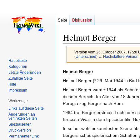
Seite
Diskussion
Helmut Berger
Version vom 26. Oktober 2007, 17:28 
(
Unterschied
)
← Nächstältere Version
Hauptseite
Kategorien
Zur
Zur
Helmut Berger
Letzte Änderungen
Navigation
Suche
Zufällige Seite
Helmut Berger (* 29. Mai 1944 in Bad Is
Hilfe
springen
springen
Helmut Berger wurde 1944 als Sohn eine
Impressum
diesem Bereich. Im Alter von 18 Jahre
Werkzeuge
Perugia zog Berger nach Rom.
Links auf diese Seite
1964 traf Berger erstmals Luchino Visc
Änderungen an
verlinkten Seiten
Bruciata Viva" in dem Episodenfilm He
Spezialseiten
In seiner wohl bekanntesten Szene überh
Druckversion
Bergers schauspielerischem Schaffen g
Permanenter Link