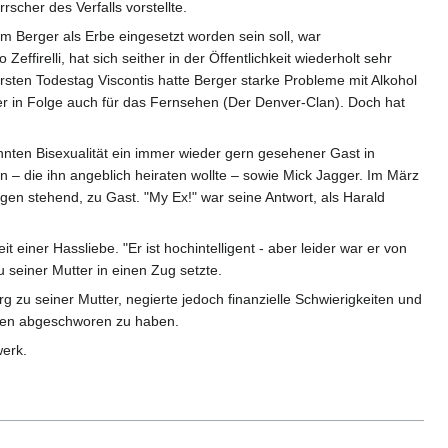
cher des Verfalls vorstellte.
dem Berger als Erbe eingesetzt worden sein soll, war
ffirelli, hat sich seither in der Öffentlichkeit wiederholt sehr
sten Todestag Viscontis hatte Berger starke Probleme mit Alkohol
er in Folge auch für das Fernsehen (Der Denver-Clan). Doch hat
ten Bisexualität ein immer wieder gern gesehener Gast in
– die ihn angeblich heiraten wollte – sowie Mick Jagger. Im März
gen stehend, zu Gast. "My Ex!" war seine Antwort, als Harald
 einer Hassliebe. "Er ist hochintelligent - aber leider war er von
seiner Mutter in einen Zug setzte.
zu seiner Mutter, negierte jedoch finanzielle Schwierigkeiten und
rogen abgeschworen zu haben.
werk.