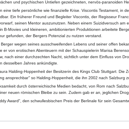
chen und psychischen Untiefen gezeichneten, nervös-paranoiden Herrs
n eine tiefe persönliche wie finanzielle Krise. Viscontis Testament, in 
ar. Ein früherer Freund und Begleiter Viscontis, der Regisseur Franco Ze
 vorwarf, seinen Mentor auszunutzen. Neben einem Suizidversuch am er
in B-Movies und kleineren, ambitionierten Produktionen arbeitete Berg
eur gefunden, der Bergers Potenzial zu nutzen verstand.
 Berger wegen seines ausschweifenden Lebens und seiner offen bekann
 er von erotischen Abenteuern mit der Schauspielerin Marisa Berenson 
, nach einer durchzechten Nacht, sichtlich unter dem Einfluss von Dro
rn desselben Jahres ankündigte.
ura Halding-Hoppenheit der Besitzerin des Kings Club Stuttgart. Die Zeit
g ansprechbar" so Halding-Hoppenheit, die ihn 2002 nach Salzburg zu 
ksamkeit durch österreichische Medien bedacht, von Rom nach Salzburg 
 einer neuen römischen Bleibe zu sein. Zudem gab er an, jeglichen D
ddy Award", den schwullesbischen Preis der Berlinale für sein Gesamt