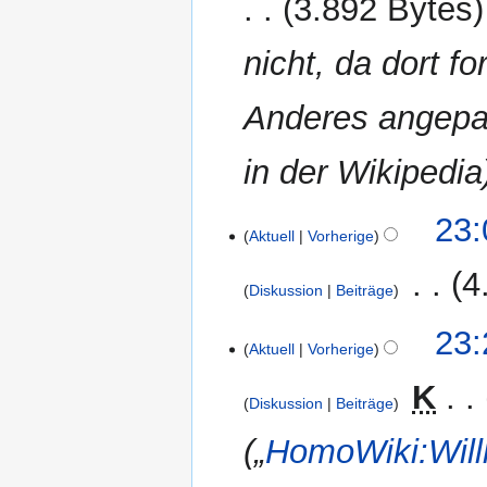
3.892 Bytes
nicht, da dort 
Anderes angepas
in der Wikipedia
1.
23:
Aktuell
Vorherige
November
2006
‎
4
Diskussion
Beiträge
28.
23:
Aktuell
Vorherige
August
2006
‎
K
Diskussion
Beiträge
„
HomoWiki:Wil