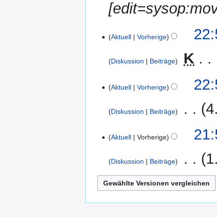
[edit=sysop:mo
15.
22:
Aktuell
Vorherige
August
2006
‎
K
Diskussion
Beiträge
K
22:
e
Aktuell
Vorherige
i
‎
4
n
Diskussion
Beiträge
e
B
21:
Aktuell
Vorherige
e
a
‎
1
r
Diskussion
Beiträge
b
K
e
e
i
i
t
n
u