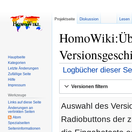
Projektseite
Diskussion
Lesen
HomoWiki:Üb
Versionsgesch
Hauptseite
Kategorien
Logbücher dieser Se
Letzte Änderungen
Zufällige Seite
Hilfe
Zur
Zur
Impressum
Versionen filtern
Navigation
Suche
springen
springen
Werkzeuge
Links auf diese Seite
Auswahl des Versio
Änderungen an
verlinkten Seiten
Radiobuttons der 
Atom
Spezialseiten
Seiten­­informationen