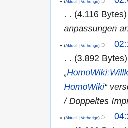
Aktuell
Vorherige
Februar
2010
4.116 Bytes
anpassungen an 
02:
Aktuell
Vorherige
3.892 Bytes
„
HomoWiki:Wil
HomoWiki
“ ver
/ Doppeltes Imp
9.
04:
Aktuell
Vorherige
Dezember
2006