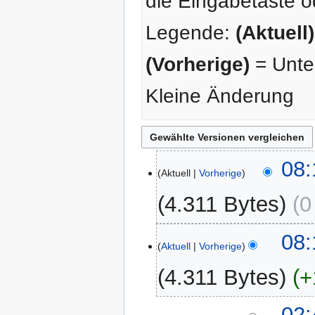
die Eingabetaste o
Legende:
(Aktuell)
(Vorherige)
= Unter
Kleine Änderung
31.
08:
Aktuell
Vorherige
August
2015
4.311 Bytes
0
08:
Aktuell
Vorherige
4.311 Bytes
+
7.
02: