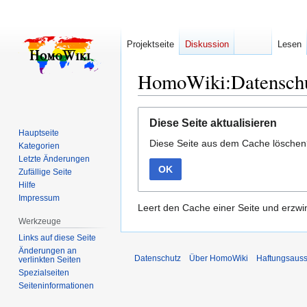
Projektseite
Diskussion
Lesen
HomoWiki:Datensch
Zur
Zur
Diese Seite aktualisieren
Navigation
Suche
Hauptseite
Diese Seite aus dem Cache lösche
springen
springen
Kategorien
Letzte Änderungen
OK
Zufällige Seite
Hilfe
Impressum
Leert den Cache einer Seite und erzwin
Werkzeuge
Links auf diese Seite
Änderungen an
Datenschutz
Über HomoWiki
Haftungsauss
verlinkten Seiten
Spezialseiten
Seiten­­informationen