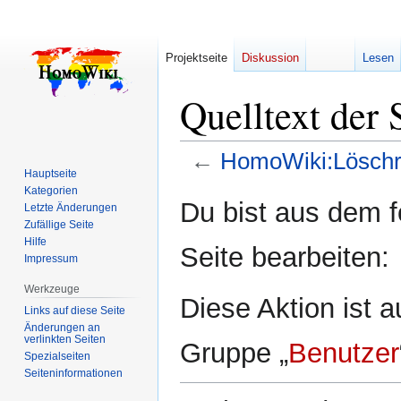
Projektseite
Diskussion
Lesen
Quelltext der
←
HomoWiki:Löschr
Hauptseite
Kategorien
Zur
Zur
Du bist aus dem f
Letzte Änderungen
Navigation
Suche
Zufällige Seite
springen
springen
Hilfe
Seite bearbeiten:
Impressum
Werkzeuge
Diese Aktion ist a
Links auf diese Seite
Änderungen an
verlinkten Seiten
Gruppe „
Benutzer
Spezialseiten
Seiten­­informationen