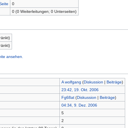
Seite
0
0 (0 Weiterleitungen; 0 Unterseiten)
ränkt)
ränkt)
eite ansehen.
A wolfgang
(
Diskussion
|
Beiträge
)
23:42, 19. Okt. 2006
Fg68at
(
Diskussion
|
Beiträge
)
04:34, 9. Dez. 2006
5
n
2