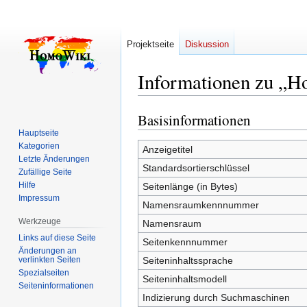
Projektseite
Diskussion
Informationen zu „
Basisinformationen
Zur
Zur
Navigation
Suche
Hauptseite
Kategorien
springen
springen
Anzeigetitel
Letzte Änderungen
Standardsortierschlüssel
Zufällige Seite
Hilfe
Seitenlänge (in Bytes)
Impressum
Namensraumkennnummer
Werkzeuge
Namensraum
Links auf diese Seite
Seitenkennnummer
Änderungen an
verlinkten Seiten
Seiteninhaltssprache
Spezialseiten
Seiteninhaltsmodell
Seiten­­informationen
Indizierung durch Suchmaschinen