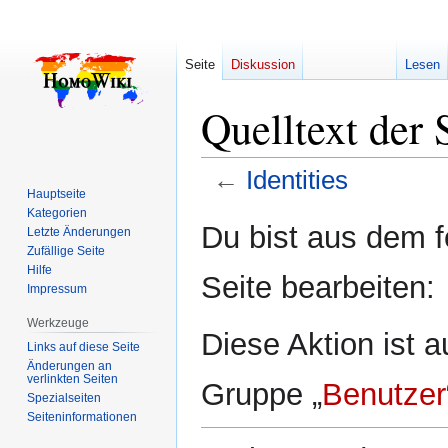
Seite
Diskussion
Lesen
Quelltext der S
←
Identities
Hauptseite
Kategorien
Zur
Zur
Du bist aus dem f
Letzte Änderungen
Navigation
Suche
Zufällige Seite
springen
springen
Hilfe
Seite bearbeiten:
Impressum
Werkzeuge
Diese Aktion ist a
Links auf diese Seite
Änderungen an
verlinkten Seiten
Gruppe „
Benutzer
Spezialseiten
Seiten­­informationen