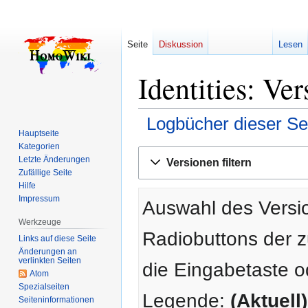
Seite
Diskussion
Lesen
Identities: Ve
Logbücher dieser Se
Hauptseite
Kategorien
Zur
Zur
Letzte Änderungen
Versionen filtern
Navigation
Suche
Zufällige Seite
springen
springen
Hilfe
Impressum
Auswahl des Versio
Werkzeuge
Radiobuttons der 
Links auf diese Seite
Änderungen an
verlinkten Seiten
die Eingabetaste o
Atom
Spezialseiten
Legende:
(Aktuell)
Seiten­­informationen