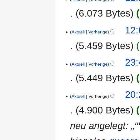
6.073 Bytes
K
12:
e
Aktuell
Vorherige
i
5.459 Bytes
n
e
K
B
22.
23:
e
Aktuell
Vorherige
e
Dezember
i
a
2014
5.449 Bytes
n
r
e
b
K
B
20:
e
e
Aktuell
Vorherige
e
i
i
a
t
4.900 Bytes
n
r
u
e
b
n
neu angelegt: „'''
B
e
g
e
i
s
a
t