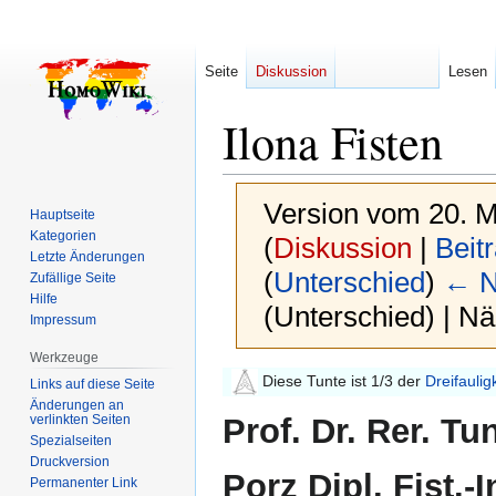
Seite
Diskussion
Lesen
Ilona Fisten
Version vom 20. M
Hauptseite
Kategorien
(
Diskussion
|
Beit
Letzte Änderungen
(
Unterschied
)
← N
Zufällige Seite
Hilfe
(Unterschied) | N
Impressum
Werkzeuge
Zur
Zur
Diese Tunte ist 1/3 der
Dreifaulig
Links auf diese Seite
Navigation
Suche
Änderungen an
verlinkten Seiten
Prof. Dr. Rer. Tun
springen
springen
Spezialseiten
Druckversion
Porz Dipl. Fist.-I
Permanenter Link