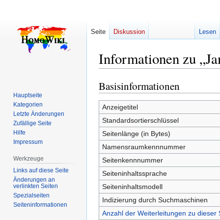
Seite
Diskussion
Lesen
Informationen zu „J
Basisinformationen
Zur
Zur
Navigation
Suche
Hauptseite
Kategorien
springen
springen
Anzeigetitel
Letzte Änderungen
Standardsortierschlüssel
Zufällige Seite
Hilfe
Seitenlänge (in Bytes)
Impressum
Namensraumkennnummer
Werkzeuge
Seitenkennnummer
Links auf diese Seite
Seiteninhaltssprache
Änderungen an
verlinkten Seiten
Seiteninhaltsmodell
Spezialseiten
Indizierung durch Suchmaschinen
Seiten­­informationen
Anzahl der Weiterleitungen zu dieser 