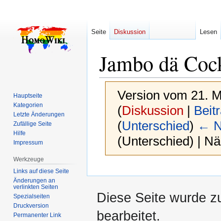
Seite
Diskussion
Lesen
Jambo dä Coc
Version vom 21. M
Hauptseite
Kategorien
(
Diskussion
|
Beit
Letzte Änderungen
(
Unterschied
)
← N
Zufällige Seite
Hilfe
(Unterschied) | N
Impressum
Werkzeuge
Zur
Zur
Links auf diese Seite
Navigation
Suche
Änderungen an
verlinkten Seiten
springen
springen
Diese Seite wurde z
Spezialseiten
Druckversion
bearbeitet.
Permanenter Link