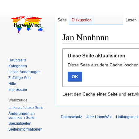
Seite
Diskussion
Lesen
Jan Nnnhnnn
Zur
Zur
Diese Seite aktualisieren
Navigation
Suche
Hauptseite
Diese Seite aus dem Cache lösche
springen
springen
Kategorien
Letzte Änderungen
OK
Zufällige Seite
Hilfe
Impressum
Leert den Cache einer Seite und erzwin
Werkzeuge
Links auf diese Seite
Änderungen an
Datenschutz
Über HomoWiki
Haftungsauss
verlinkten Seiten
Spezialseiten
Seiten­­informationen