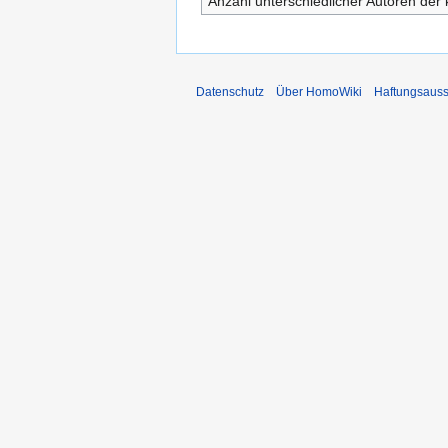
Anzahl unterschiedlicher Autoren der 
Datenschutz
Über HomoWiki
Haftungsauss