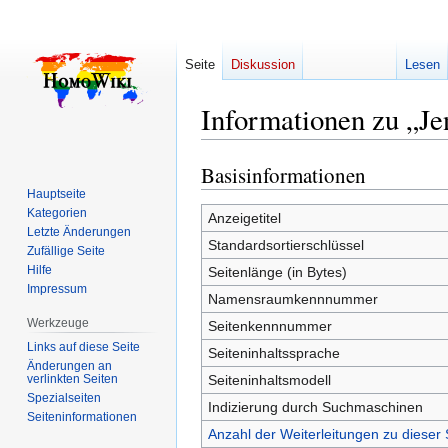
Seite
Diskussion
Lesen
Informationen zu „Je
Basisinformationen
Zur
Zur
Navigation
Suche
Hauptseite
Kategorien
springen
springen
Anzeigetitel
Letzte Änderungen
Standardsortierschlüssel
Zufällige Seite
Hilfe
Seitenlänge (in Bytes)
Impressum
Namensraumkennnummer
Werkzeuge
Seitenkennnummer
Links auf diese Seite
Seiteninhaltssprache
Änderungen an
verlinkten Seiten
Seiteninhaltsmodell
Spezialseiten
Indizierung durch Suchmaschinen
Seiten­­informationen
Anzahl der Weiterleitungen zu dieser 