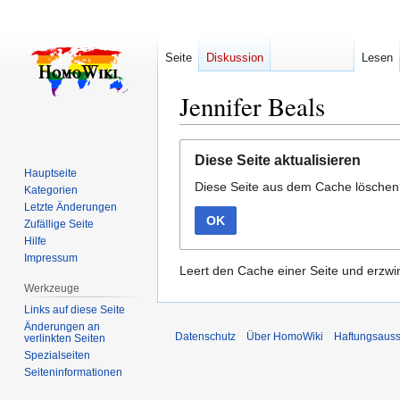
Seite
Diskussion
Lesen
Jennifer Beals
Zur
Zur
Diese Seite aktualisieren
Navigation
Suche
Hauptseite
Diese Seite aus dem Cache lösche
springen
springen
Kategorien
Letzte Änderungen
OK
Zufällige Seite
Hilfe
Impressum
Leert den Cache einer Seite und erzwin
Werkzeuge
Links auf diese Seite
Änderungen an
Datenschutz
Über HomoWiki
Haftungsauss
verlinkten Seiten
Spezialseiten
Seiten­­informationen