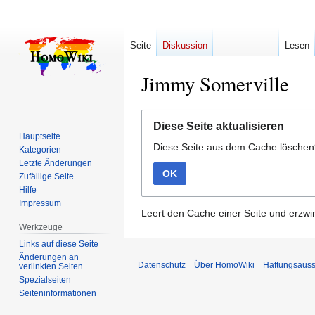
Seite
Diskussion
Lesen
Jimmy Somerville
Zur
Zur
Diese Seite aktualisieren
Navigation
Suche
Hauptseite
Diese Seite aus dem Cache lösche
springen
springen
Kategorien
Letzte Änderungen
OK
Zufällige Seite
Hilfe
Impressum
Leert den Cache einer Seite und erzwin
Werkzeuge
Links auf diese Seite
Änderungen an
Datenschutz
Über HomoWiki
Haftungsauss
verlinkten Seiten
Spezialseiten
Seiten­­informationen