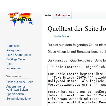
Seite
Diskussion
Quelltext der Seite J
←
Jodie Foster
Zur
Zur
Du bist aus dem folgenden Grund nicht 
Hauptseite
Navigation
Suche
Kategorien
Diese Aktion ist auf Benutzer beschrän
springen
springen
Letzte Änderungen
Zufällige Seite
Du kannst den Quelltext dieser Seite b
Hilfe
Impressum
Werkzeuge
Links auf diese Seite
Änderungen an
verlinkten Seiten
Spezialseiten
Seiten­­informationen