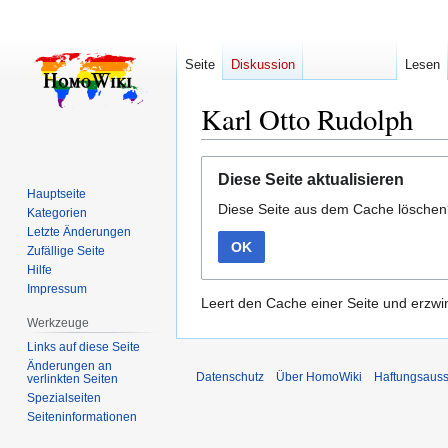
Seite
Diskussion
Lesen
Karl Otto Rudolph
Zur
Zur
Diese Seite aktualisieren
Navigation
Suche
Hauptseite
Diese Seite aus dem Cache lösche
springen
springen
Kategorien
Letzte Änderungen
OK
Zufällige Seite
Hilfe
Impressum
Leert den Cache einer Seite und erzwin
Werkzeuge
Links auf diese Seite
Änderungen an
Datenschutz
Über HomoWiki
Haftungsauss
verlinkten Seiten
Spezialseiten
Seiten­­informationen