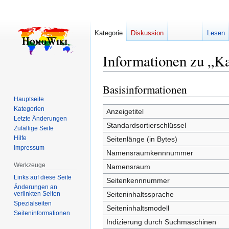
Kategorie
Diskussion
Lesen
Informationen zu „Ka
Basisinformationen
Zur
Zur
Navigation
Suche
Hauptseite
Kategorien
springen
springen
Anzeigetitel
Letzte Änderungen
Standardsortierschlüssel
Zufällige Seite
Hilfe
Seitenlänge (in Bytes)
Impressum
Namensraumkennnummer
Werkzeuge
Namensraum
Links auf diese Seite
Seitenkennnummer
Änderungen an
verlinkten Seiten
Seiteninhaltssprache
Spezialseiten
Seiteninhaltsmodell
Seiten­­informationen
Indizierung durch Suchmaschinen