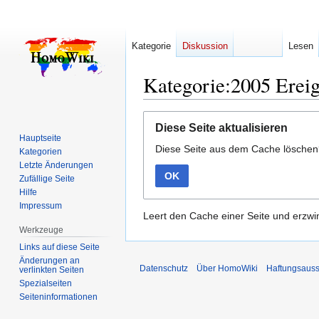
Kategorie
Diskussion
Lesen
Kategorie:2005 Ereig
Zur
Zur
Diese Seite aktualisieren
Navigation
Suche
Hauptseite
Diese Seite aus dem Cache lösche
springen
springen
Kategorien
Letzte Änderungen
OK
Zufällige Seite
Hilfe
Impressum
Leert den Cache einer Seite und erzwin
Werkzeuge
Links auf diese Seite
Änderungen an
Datenschutz
Über HomoWiki
Haftungsauss
verlinkten Seiten
Spezialseiten
Seiten­­informationen