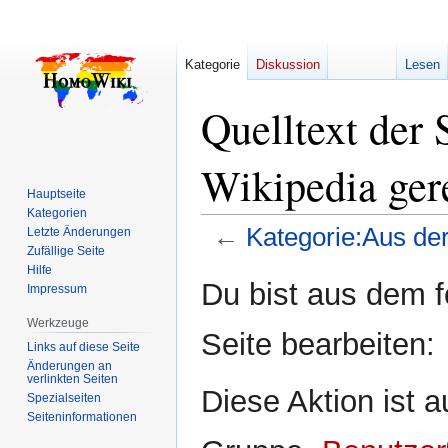
Kategorie
Diskussion
Lesen
Quelltext der 
Wikipedia gere
Hauptseite
Kategorien
←
Kategorie:Aus der
Letzte Änderungen
Zufällige Seite
Hilfe
Zur
Zur
Du bist aus dem f
Impressum
Navigation
Suche
springen
springen
Werkzeuge
Seite bearbeiten:
Links auf diese Seite
Änderungen an
verlinkten Seiten
Diese Aktion ist a
Spezialseiten
Seiten­­informationen