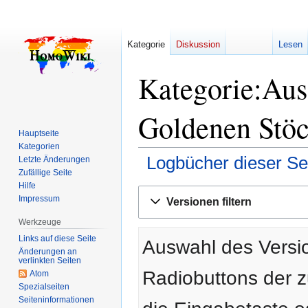
Kategorie
Diskussion
Lesen
Kategorie:Aus
Goldenen Stöc
Hauptseite
Kategorien
Logbücher dieser Se
Letzte Änderungen
Zufällige Seite
Hilfe
Zur
Zur
Impressum
Versionen filtern
Navigation
Suche
springen
springen
Werkzeuge
Links auf diese Seite
Auswahl des Versio
Änderungen an
verlinkten Seiten
Radiobuttons der 
Atom
Spezialseiten
Seiten­­informationen