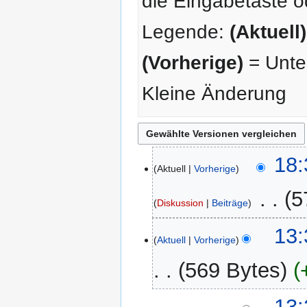
die Eingabetaste o
Legende:
(Aktuell)
(Vorherige)
= Unter
Kleine Änderung
19.
18:
Aktuell
Vorherige
Mai
2025
‎
5
Diskussion
Beiträge
K
20.
13:
e
Aktuell
Vorherige
Juni
i
2023
569 Bytes
n
e
K
B
13: