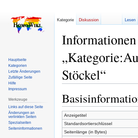
Kategorie
Diskussion
Lesen
Informationen
„Kategorie:Au
Hauptseite
Kategorien
Stöckel“
Letzte Änderungen
Zufällige Seite
Hilfe
Impressum
Basisinformati
Zur
Zur
Werkzeuge
Navigation
Suche
springen
springen
Links auf diese Seite
Änderungen an
Anzeigetitel
verlinkten Seiten
Spezialseiten
Standardsortierschlüssel
Seiten­­informationen
Seitenlänge (in Bytes)