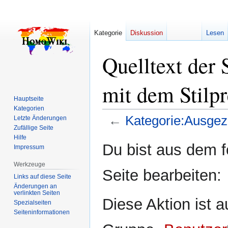
Kategorie
Diskussion
Lesen
Quelltext der 
mit dem Stilpr
Hauptseite
Kategorien
←
Kategorie:Ausgeze
Letzte Änderungen
Zufällige Seite
Hilfe
Zur
Zur
Du bist aus dem f
Impressum
Navigation
Suche
springen
springen
Werkzeuge
Seite bearbeiten:
Links auf diese Seite
Änderungen an
verlinkten Seiten
Diese Aktion ist a
Spezialseiten
Seiten­­informationen