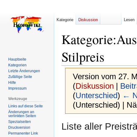
Kategorie
Diskussion
Lesen
Kategorie
:
Aus
Stilpreis
Hauptseite
Kategorien
Letzte Änderungen
Version vom 27. M
Zufällige Seite
Hilfe
(
Diskussion
|
Beit
Impressum
(
Unterschied
)
← N
Werkzeuge
(Unterschied) | N
Links auf diese Seite
Änderungen an
verlinkten Seiten
Spezialseiten
Zur
Zur
Liste aller Preist
Druckversion
Navigation
Suche
Permanenter Link
springen
springen