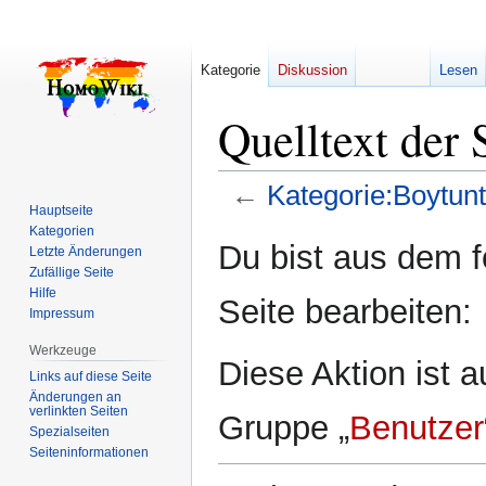
Kategorie
Diskussion
Lesen
Quelltext der 
←
Kategorie:Boytun
Hauptseite
Kategorien
Zur
Zur
Du bist aus dem f
Letzte Änderungen
Navigation
Suche
Zufällige Seite
springen
springen
Hilfe
Seite bearbeiten:
Impressum
Werkzeuge
Diese Aktion ist a
Links auf diese Seite
Änderungen an
verlinkten Seiten
Gruppe „
Benutzer
Spezialseiten
Seiten­­informationen