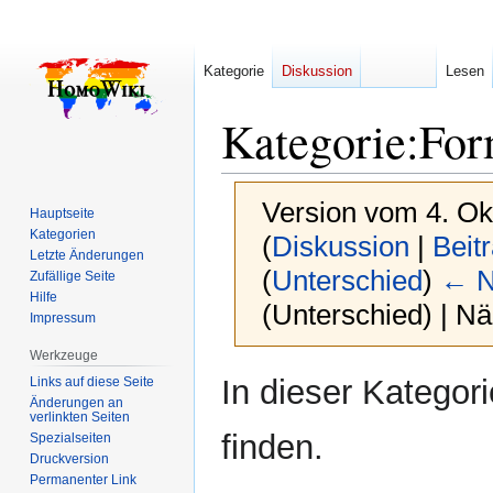
Kategorie
Diskussion
Lesen
Kategorie
:
For
Version vom 4. Ok
Hauptseite
Kategorien
(
Diskussion
|
Beit
Letzte Änderungen
(
Unterschied
)
← N
Zufällige Seite
Hilfe
(Unterschied) | N
Impressum
Werkzeuge
Zur
Zur
In dieser Kategor
Links auf diese Seite
Navigation
Suche
Änderungen an
verlinkten Seiten
springen
springen
finden.
Spezialseiten
Druckversion
Permanenter Link