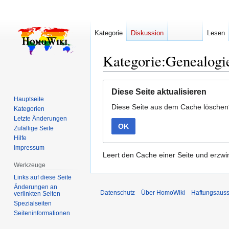
Kategorie
Diskussion
Lesen
Kategorie:Genealogi
Zur
Zur
Diese Seite aktualisieren
Navigation
Suche
Hauptseite
Diese Seite aus dem Cache lösche
springen
springen
Kategorien
Letzte Änderungen
OK
Zufällige Seite
Hilfe
Impressum
Leert den Cache einer Seite und erzwin
Werkzeuge
Links auf diese Seite
Änderungen an
Datenschutz
Über HomoWiki
Haftungsauss
verlinkten Seiten
Spezialseiten
Seiten­­informationen