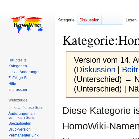
Kategorie
Diskussion
Lesen
Kategorie
:
Ho
Version vom 14. A
Hauptseite
Kategorien
(
Diskussion
|
Beit
Letzte Änderungen
(Unterschied) ← Nä
Zufällige Seite
Hilfe
(Unterschied) | N
Impressum
Werkzeuge
Zur
Zur
Diese Kategorie i
Links auf diese Seite
Navigation
Suche
Änderungen an
verlinkten Seiten
springen
springen
HomoWiki-Namensr
Spezialseiten
Druckversion
Permanenter Link