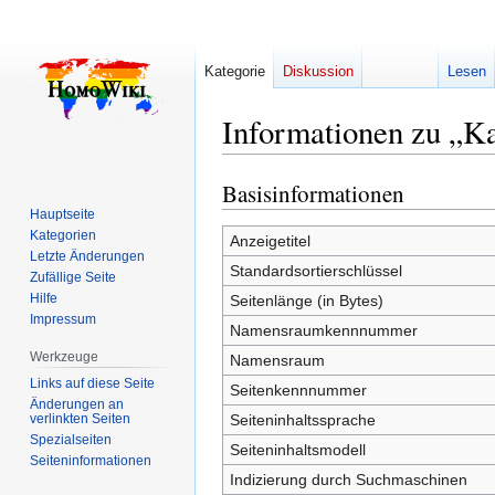
Kategorie
Diskussion
Lesen
Informationen zu „Ka
Basisinformationen
Zur
Zur
Navigation
Suche
Hauptseite
Kategorien
springen
springen
Anzeigetitel
Letzte Änderungen
Standardsortierschlüssel
Zufällige Seite
Hilfe
Seitenlänge (in Bytes)
Impressum
Namensraumkennnummer
Werkzeuge
Namensraum
Links auf diese Seite
Seitenkennnummer
Änderungen an
verlinkten Seiten
Seiteninhaltssprache
Spezialseiten
Seiteninhaltsmodell
Seiten­­informationen
Indizierung durch Suchmaschinen