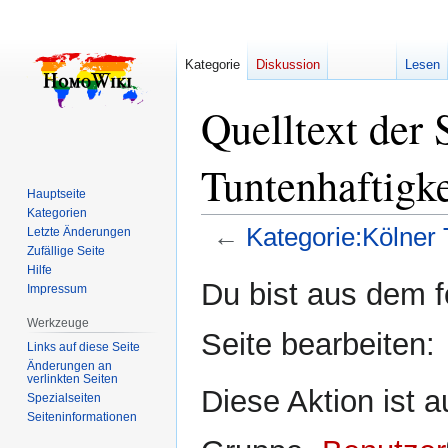
Kategorie
Diskussion
Lesen
Quelltext der 
Tuntenhaftigk
Hauptseite
Kategorien
←
Kategorie:Kölner 
Letzte Änderungen
Zufällige Seite
Hilfe
Zur
Zur
Du bist aus dem f
Impressum
Navigation
Suche
springen
springen
Werkzeuge
Seite bearbeiten:
Links auf diese Seite
Änderungen an
verlinkten Seiten
Diese Aktion ist a
Spezialseiten
Seiten­­informationen