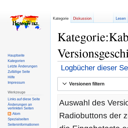
Kategorie
Diskussion
Lesen
Kategorie:Kaba
Versionsgesch
Hauptseite
Kategorien
Logbücher dieser Se
Letzte Änderungen
Zufällige Seite
Hilfe
Zur
Zur
Impressum
Versionen filtern
Navigation
Suche
springen
springen
Werkzeuge
Links auf diese Seite
Auswahl des Versio
Änderungen an
verlinkten Seiten
Radiobuttons der 
Atom
Spezialseiten
Seiten­­informationen