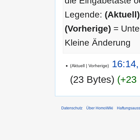
die Eingabetaste o
Legende:
(Aktuell)
(Vorherige)
= Unter
Kleine Änderung
18.
16:14,
Aktuell
Vorherige
Januar
2010
23 Bytes
+23 
Datenschutz
Über HomoWiki
Haftungsauss