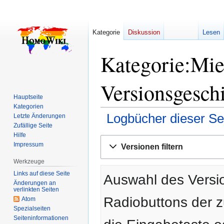
Kategorie
Diskussion
Lesen
Kategorie:Mie
Versionsgesch
Hauptseite
Kategorien
Logbücher dieser Se
Letzte Änderungen
Zufällige Seite
Hilfe
Zur
Zur
Impressum
Versionen filtern
Navigation
Suche
springen
springen
Werkzeuge
Links auf diese Seite
Auswahl des Versio
Änderungen an
verlinkten Seiten
Radiobuttons der 
Atom
Spezialseiten
Seiten­­informationen