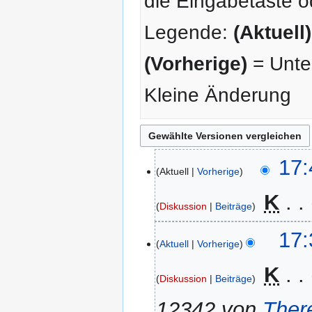
die Eingabetaste o
Legende:
(Aktuell)
(Vorherige)
= Unter
Kleine Änderung
27.
17:
Aktuell
Vorherige
Mai
2013
‎
K
Diskussion
Beiträge
17:
Aktuell
Vorherige
‎
K
Diskussion
Beiträge
12342 von
Ther